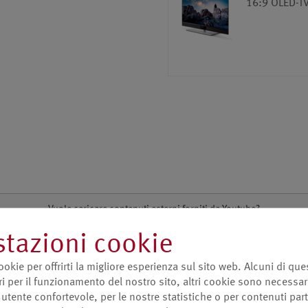
16:9 OLED-TV
Vuole caricare contenuti esterni forniti da
Youtube
?
Sì
tazioni cookie
ookie per offrirti la migliore esperienza sul sito web. Alcuni di que
 per il funzionamento del nostro sito, altri cookie sono necessar
utente confortevole, per le nostre statistiche o per contenuti par