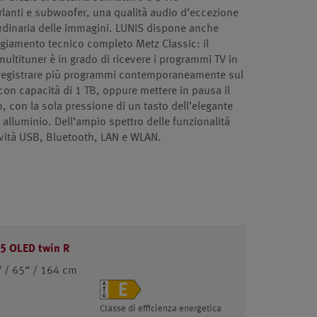
lanti e subwoofer, una qualità audio d’eccezione
rdinaria delle immagini. LUNIS dispone anche
giamento tecnico completo Metz Classic: il
multituner è in grado di ricevere i programmi TV in
e registrare più programmi contemporaneamente sul
o con capacità di 1 TB, oppure mettere in pausa il
, con la sola pressione di un tasto dell’elegante
alluminio. Dell’ampio spettro delle funzionalità
ività USB, Bluetooth, LAN e WLAN.
85 OLED twin R
 / 65“ / 164 cm
Classe di efficienza energetica