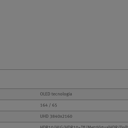
OLED tecnologia
164 / 65
UHD 3840x2160
HDR10/HLG/HDR10+™/MetzVirtualHDR/Dolb