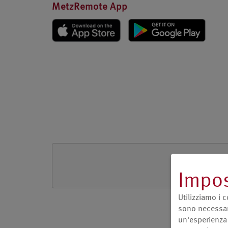
MetzRemote App
Impos
Utilizziamo i c
sono necessari
un'esperienza 