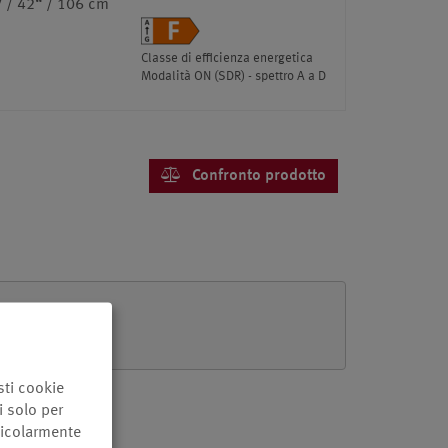
 / 42“ / 106 cm
Classe di efficienza energetica
Modalità ON (SDR) - spettro A a D
Confronto prodotto
sti cookie
i solo per
ticolarmente