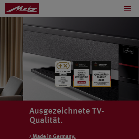
Toggl
navig
Ausgezeichnete TV-
Qualität.
Made in Germany.