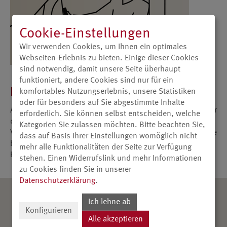
Cookie-Einstellungen
Wir verwenden Cookies, um Ihnen ein optimales
Webseiten-Erlebnis zu bieten. Einige dieser Cookies
sind notwendig, damit unsere Seite überhaupt
funktioniert, andere Cookies sind nur für ein
Bester Service – auch nach dem Kauf
komfortables Nutzungserlebnis, unsere Statistiken
oder für besonders auf Sie abgestimmte Inhalte
Auf Wunsch: Angefangen von der bequemen Lieferung über
erforderlich. Sie können selbst entscheiden, welche
die fachgerechte Installation und Entsorgung der
Kategorien Sie zulassen möchten. Bitte beachten Sie,
Verpackung bis zum professionellen Kundendienst sind Sie
dass auf Basis Ihrer Einstellungen womöglich nicht
beim Fachhändler vor Ort – und Ihr Metz – in besten
mehr alle Funktionalitäten der Seite zur Verfügung
Händen.
stehen. Einen Widerrufslink und mehr Informationen
zu Cookies finden Sie in unserer
Datenschutzerklärung
.
Ich lehne ab
Konfigurieren
Alle akzeptieren