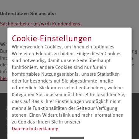
Unterstützen Sie uns als:
Sachbearbeiter (m/w/d) Kundendienst
Cookie-Einstellungen
Wir verarbeiten Ihre Daten im Rahmen des
Wir verwenden Cookies, um Ihnen ein optimales
Bundesdatenschutzgesetzes EDV-gestützt. Mit der Übersendung
Webseiten-Erlebnis zu bieten. Einige dieser Cookies
Ihrer Daten an uns erklären Sie sich damit einverstanden, dass
sind notwendig, damit unsere Seite überhaupt
diese elektronisch gespeichert und verarbeitet werden. Weitere
funktioniert, andere Cookies sind nur für ein
Informationen zur Verarbeitung von Bewerberdaten finden Sie
komfortables Nutzungserlebnis, unsere Statistiken
hier.
oder für besonders auf Sie abgestimmte Inhalte
erforderlich. Sie können selbst entscheiden, welche
Kategorien Sie zulassen möchten. Bitte beachten Sie,
dass auf Basis Ihrer Einstellungen womöglich nicht
Metz Consumer Electronics GmbH
mehr alle Funktionalitäten der Seite zur Verfügung
stehen. Einen Widerrufslink und mehr Informationen
Ohmstraße 55
zu Cookies finden Sie in unserer
90513 Zirndorf
Datenschutzerklärung
.
Telefon +49 911-9706-0