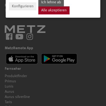
Ich lehne ab
Kundenservice
Konfigurieren
Alle akzeptieren
Telefon +49 911 - 9706-180
Facebook
YouTube
Instagram
MetzRemote App
Fernseher
Produktfinder
Primus
Lunis
Aurus
Aurus silverline
Taris