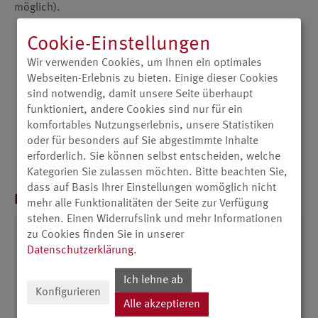
möglich).
Cookie-Einstellungen
Farbe: Schwarz
Wir verwenden Cookies, um Ihnen ein optimales
Drehwinkel: +/− 30°
Webseiten-Erlebnis zu bieten. Einige dieser Cookies
99KA50 - für 42“ bis 50“ Geräte:
sind notwendig, damit unsere Seite überhaupt
Maße (BxH): 49 x 30 cm / Gewicht: 6,8 kg
funktioniert, andere Cookies sind nur für ein
komfortables Nutzungserlebnis, unsere Statistiken
99KA65 - für 55“ bis 65“ Geräte:
oder für besonders auf Sie abgestimmte Inhalte
Maße (BxH): 57 x 30 cm / Gewicht: 8,0 kg
erforderlich. Sie können selbst entscheiden, welche
Kategorien Sie zulassen möchten. Bitte beachten Sie,
dass auf Basis Ihrer Einstellungen womöglich nicht
Produktvarianten
mehr alle Funktionalitäten der Seite zur Verfügung
stehen. Einen Widerrufslink und mehr Informationen
zu Cookies finden Sie in unserer
Metallfuß 99KA50/65
Datenschutzerklärung
.
€ 99,00
Ich lehne ab
Unverbindliche Preisempfehlung für Deutschland
Konfigurieren
und Österreich
Alle akzeptieren