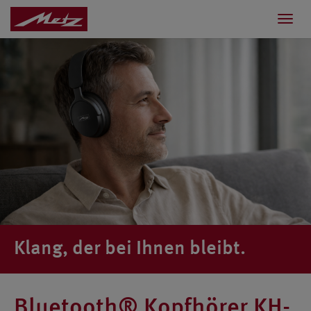
Toggl
navig
Klang, der bei Ihnen bleibt.
Bluetooth® Kopfhörer KH-