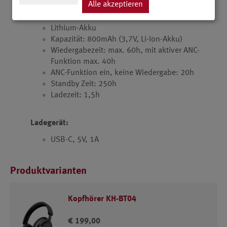
Alle akzeptieren
Akku:
Lithium-Akku
Kapazität: 800mAh (3,7V, Li-Ion-Akku)
Wiedergabezeit: max. 60h, mit aktiver ANC-
Funktion max. 40h
ANC-Funktion ein, keine Wiedergabe: 20h
Standby Zeit: 250h
Ladezeit: 1,5h
Ladegerät:
USB-C, 5V, 1A
Produktvarianten
Kopfhörer KH-BT04
€ 199,00