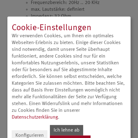
Frequenzbereich: 20Hz .. 20 KHz
max. Lautstärke: definiert
Impedanz: 32 Ohm
Gewicht: 245g
Cookie-Einstellungen
Aktive Geräuschunterdrückung (ANC)
Wir verwenden Cookies, um Ihnen ein optimales
ANC Tiefe: 35dB von 30Hz bis 600Hz
Webseiten-Erlebnis zu bieten. Einige dieser Cookies
sind notwendig, damit unsere Seite überhaupt
Mikrofon
:
funktioniert, andere Cookies sind nur für ein
Charakteristik: Omnidirektional
komfortables Nutzungserlebnis, unsere Statistiken
Übertragungsbereich: 100-10.000Hz
oder für besonders auf Sie abgestimmte Inhalte
erforderlich. Sie können selbst entscheiden, welche
®
®
Kategorien Sie zulassen möchten. Bitte beachten Sie,
Bluetooth
mit Qualcomm
aptX™ HD
:
dass auf Basis Ihrer Einstellungen womöglich nicht
Version: V5.4
mehr alle Funktionalitäten der Seite zur Verfügung
Unterstützte Profile: A2DP, AVRCP, HFP, HSP,
stehen. Einen Widerrufslink und mehr Informationen
aptXTM HD
zu Cookies finden Sie in unserer
Reichweite: bis zu 10m
Datenschutzerklärung
.
Frequenzbereich: 2,402 GHz ... 2,480 GHz
HF-Sendeleistung: 9,5 dBm
Ich lehne ab
Konfigurieren