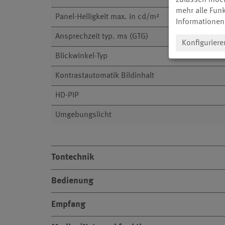
mehr alle Funk
Panel-Helligkeit max. in cd/m²
Informationen
Ansprechzeit typ. ms (GTG)
Konfiguriere
Blickwinkel-Typ
Kontrastautomatik Bildinhalt
HD-PIP
Umgebungslicht
Tontechnik
Bedienung
Empfang