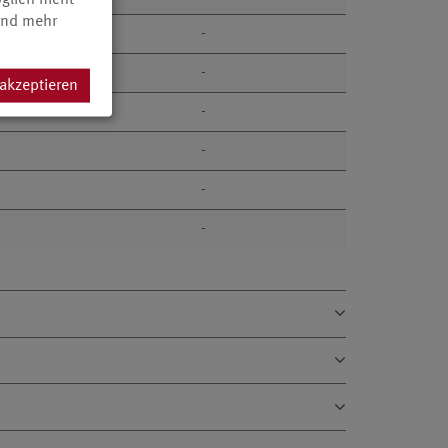
 und mehr
-
-
 akzeptieren
-
-
-
-