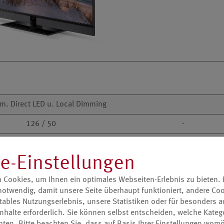
m. Direct LED u. Local Dimming
126 / 50
-
UHD 3840x2160
e-Einstellungen
-
 Cookies, um Ihnen ein optimales Webseiten-Erlebnis zu bieten. E
-
-
notwendig, damit unsere Seite überhaupt funktioniert, andere Coo
tables Nutzungserlebnis, unsere Statistiken oder für besonders a
MetzVision 400
-
nhalte erforderlich. Sie können selbst entscheiden, welche Kateg
700.000:1
-
ten. Bitte beachten Sie, dass auf Basis Ihrer Einstellungen womö