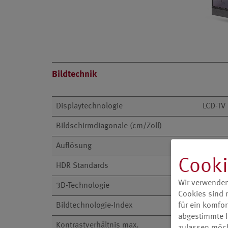
Bildtechnik
Displaytechnologie
LCD-TV 
Bildschirmdiagonale (cm/Zoll)
Auflösung
Cooki
HDR Standards
Wir verwenden
3D-Technologie
Cookies sind 
für ein komfor
Bildtechnologie-Index
abgestimmte I
Kontrastverhältnis max.
zulassen möch