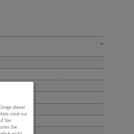
-
-
inige dieser
-
kies sind nur
uf Sie
-
orien Sie
-
glich nicht