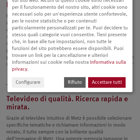
sul sito web. Alcuni di questi cookie sono necessari
Palinsesto elettronico.
per il funzionamento del nostro sito, altri cookie sono
necessari solo per un'esperienza utente confortevole,
Potete visualizzare il palinsesto elettronico in tre modalità
per le nostre statistiche o per contenuti
differenti: seguendo il vostro ordine di classificazione dei
particolarmente personalizzati per te. Puoi decidere tu
canali, con palinsesto separato per ogni canale o ordinato
stesso quali categorie vuoi consentire. Tieni presente
secondo l’orario d’inizio di tutte le trasmissioni. In questo
che, in base alle tue impostazioni, non tutte le
modo è facile avere sotto controllo tutta l’offerta dei
funzioni del sito potrebbero essere disponibili. Puoi
programmi. Particolarmente comodo: cliccando un
trovare un link per la cancellazione e ulteriori
programma è possibile registrarlo con il registratore digitale
informazioni sui cookie nella nostra
Informativa sulla
o attivare la funzione d’avviso dell’inizio del programma. **
privacy
.
Configurare
Rifiuto
Accettare tutti
**
Campo di applicazione dipendente dal modello
Televideo di qualità. Ricerca rapida e
mirata.
Grazie al televideo intuitivo di Metz è possibile selezionare
specifiche tematiche e richiamare informazioni in modo
mirato, il tutto sempre con la brillante qualità
dell'immagine di Metz. Una potente memoria tampone in