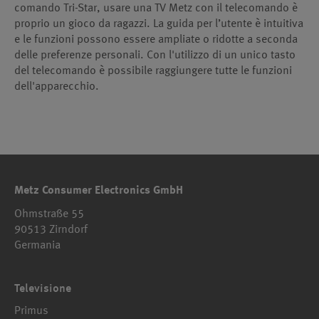
comando Tri-Star, usare una TV Metz con il telecomando è
proprio un gioco da ragazzi. La guida per l’utente è intuitiva
e le funzioni possono essere ampliate o ridotte a seconda
delle preferenze personali. Con l'utilizzo di un unico tasto
del telecomando è possibile raggiungere tutte le funzioni
dell'apparecchio.
Metz Consumer Electronics GmbH
Ohmstraße 55
90513 Zirndorf
Germania
Televisione
Primus