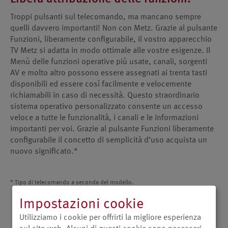
Troppi pulsanti sul telecomando, ma mancano sempre
quelli davvero importanti! Non con Metz. Grazie al pulsante
Funzioni, liberamente configurabile, il vostro apparecchio
TV Metz si adatta in modo ottimale alle vostre esigenze. Il
Menù delle funzioni operative più usate, canali, sorgenti
AV e molto altro possono essere assegnati ai trenta tasti
disponibili ed essere così facilmente e velocemente
richiamabili in caso di necessità. Questo straordinario
sistema operativo personalizzato consente un accesso
veloce a tutte le funzionalità, i canali e le informazioni
importanti per voi. Grazie al pulsante Funzioni liberamente
configurabile il concetto di semplicità d’uso acquista un
nuovo significato.*
* Tipo di telecomando a seconda del modello.
RM18: 1 Tasto F / RM 19: 3 Tasti F
Impostazioni cookie
Utilizziamo i cookie per offrirti la migliore esperienza