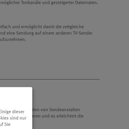
 möglicher Tonkanäle und gesteigerter Datenraten.
ifach und ermöglicht damit die zeitgleiche
end eine Sendung auf einem anderen TV-Sender
 aufzunehmen.
er, basierend auf den von Sendeanstalten
inige dieser
ehen, strukturieren und es erleichtert die
kies sind nur
uf Sie