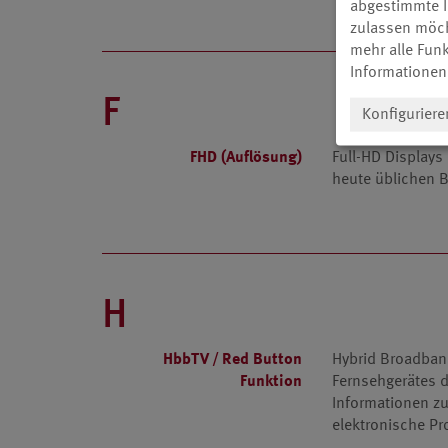
abgestimmte I
zulassen möch
mehr alle Funk
Informationen
F
Konfiguriere
FHD (Auflösung)
Full-HD Displays
heute üblichen B
H
HbbTV / Red Button
Hybrid Broadban
Funktion
Fernsehgerätes 
Informationen z
elektronische Pr