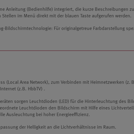
ine Anleitung (Bedienhilfe) integriert, die kurze Beschreibungen 
n Stellen im Menü direkt mit der blauen Taste aufgerufen werden.
ng-Bildschirm­technologie: Für originalgetreue Farbdarstellung spe
s (Local Area Network), zum Verbinden mit Heimnetzwerken (z. B
Internet (z.B. HbbTV) .
eräten sorgen Leucht­dioden (LED) für die Hinterleuchtung des Bil
ordnete Leuchtdioden den Bildschirm mit Hilfe eines Lichtverteil
lle Ausleuchtung bei hoher Energieeffizienz.
assung der Helligkeit an die Lichtverhältnisse im Raum.