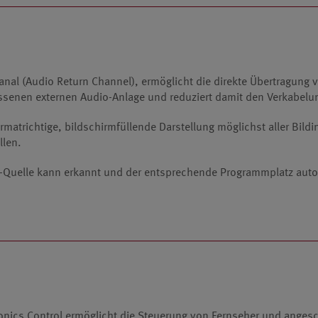
nal (Audio Return Channel), ermöglicht die direkte Übertragung 
senen externen Audio-Anlage und reduziert damit den Verkabel
ormatrichtige, bildschirmfüllende Darstellung möglichst aller Bil
llen.
I-Quelle kann erkannt und der entsprechende Programmplatz aut
nics Control ermöglicht die Steuerung von Fernseher und angesc