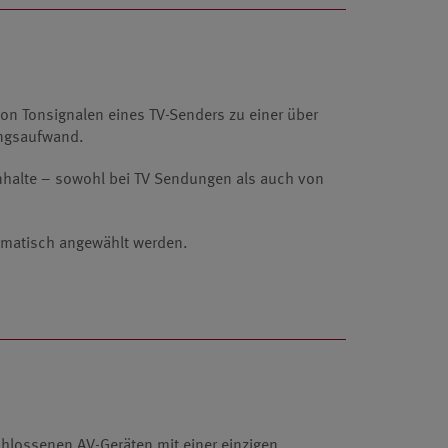
von Tonsignalen eines TV-Senders zu einer über
ungsaufwand.
dinhalte – sowohl bei TV Sendungen als auch von
omatisch angewählt werden.
hlossenen AV-Geräten mit einer einzigen