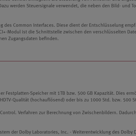
Dazu werden Steuersignale verwendet, die neben den Bild- und T
g des Common Interfaces. Diese dient der Entschlüsselung empf
I+-Modul ist die Schnittstelle zwischen den verschlüsselten Date
hen Zugangsdaten befinden.
erner Festplatten-Speicher mit 1TB bzw. 500 GB Kapazität. Dies erm
 HDTV-Qualität (hochauflösend) oder bis zu 1000 Std. bzw. 500 St
ontrol. Verfahren zur Berechnung von Zwischenbildern. Dadurch e
tem der Dolby Laboratories, Inc. - Weiterentwicklung des Dolby D