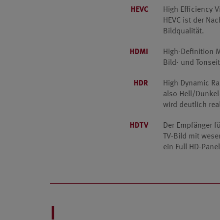
HEVC
High Efficiency 
HEVC ist der Nac
Bildqualität.
HDMI
High-Definition 
Bild- und Tonseit
HDR
High Dynamic Ran
also Hell/Dunkel
wird deutlich rea
HDTV
Der Empfänger fü
TV-Bild mit wese
ein Full HD-Pane
I