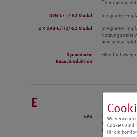
Übertragungseffi
DVB-C/-T/-S2 Modul
Integrierter Emp
2 × DVB-C/-T2/-S2 Modul
Integrierter Emp
Nutzung zweier 
angeschaut wird
Dynamische
Filter für beweg
Rauschreduktion
E
Cooki
EPG
Electronic Progr
Wir verwenden
ausgestrahlten D
Cookies sind 
Aufnahmeprogra
für ein komfor