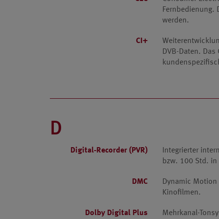
Fernbedienung. 
werden.
CI+
Weiterentwicklun
DVB-Daten. Das C
kundenspezifisc
D
Digital-Recorder (PVR)
Integrierter int
bzw. 100 Std. in
DMC
Dynamic Motion C
Kinofilmen.
Dolby Digital Plus
Mehrkanal-Tonsys