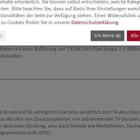
nhalte erforderlich. Sie können selbst entscheiden, welche Kateg
ten. Bitte beachten Sie, dass auf Basis Ihrer Einstellungen womö
tionalitäten der Seite zur Verfügung stehen. Einen Widerrufslink
 zu Cookies finden Sie in unserer
Datenschutzerklärung
.
n
Ich lehne ab
Alle
 bieten mit einer Auflösung von 1920x1080 Pixel knapp 2,1 Million
ildquellen.
d Broadcast TV, ermöglicht über eine zusätzlich zum TV-Anschlu
das Abrufen von Zusatzangeboten von teilnehmenden TV-Sendern. 
ur laufenden Sendung, aber auch Dienste wie Mediatheken, hocha
ogrammzeitschrift (EPG).