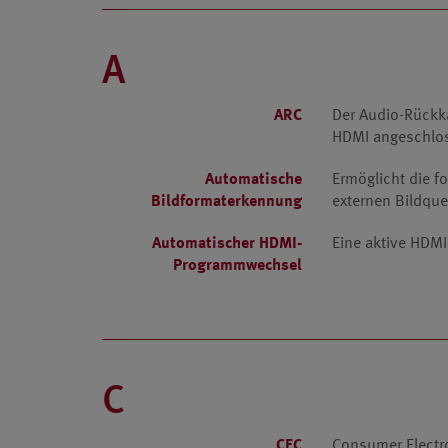
A
ARC
Der Audio-Rückka
HDMI angeschlos
Automatische
Ermöglicht die f
Bildformaterkennung
externen Bildque
Automatischer HDMI-
Eine aktive HDM
Programmwechsel
C
CEC
Consumer Electro