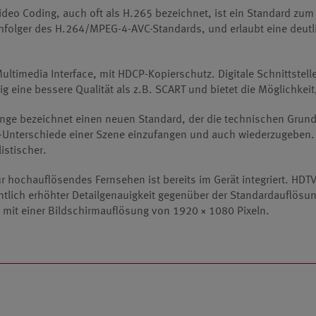
Video Coding, auch oft als H.265 bezeichnet, ist ein Standard zu
hfolger des H.264/MPEG-4-AVC-Standards, und erlaubt eine deutl
Multimedia Interface, mit HDCP-Kopierschutz. Digitale Schnittstel
ig eine bessere Qualität als z.B. SCART und bietet die Möglichkei
ge bezeichnet einen neuen Standard, der die technischen Grundl
-Unterschiede einer Szene einzufangen und auch wiederzugeben. D
listischer.
r hochauflösendes Fernsehen ist bereits im Gerät integriert. HDT
ntlich erhöhter Detailgenauigkeit gegenüber der Standardauflösun
l mit einer Bildschirmauflösung von 1920 × 1080 Pixeln.