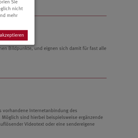
orien Sie
glich nicht
 und mehr
 akzeptieren
en Bildpunkte, und eignen sich damit für fast alle
ss vorhandene Internetanbindung des
Möglich sind hierbei beispielsweise ergänzende
uflösender Videotext oder eine sendereigene