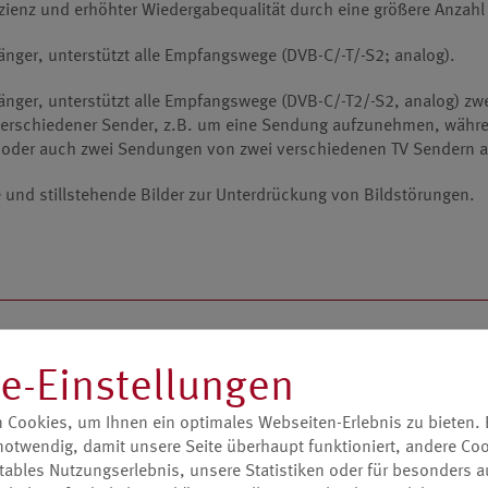
zienz und erhöhter Wiedergabequalität durch eine größere Anzahl
fänger, unterstützt alle Empfangswege (DVB-C/-T/-S2; analog).
fänger, unterstützt alle Empfangswege (DVB-C/-T2/-S2, analog) zwe
verschiedener Sender, z.B. um eine Sendung aufzunehmen, währ
 oder auch zwei Sendungen von zwei verschiedenen TV Sendern
te und stillstehende Bilder zur Unterdrückung von Bildstörungen.
e-Einstellungen
amm Guide = elektronische Programm­zeitschrift für digitale Send
 Cookies, um Ihnen ein optimales Webseiten-Erlebnis zu bieten. E
aten. Mit dem EPG lässt sich das Fernsehprogramm im Voraus eins
notwendig, damit unsere Seite überhaupt funktioniert, andere Coo
mmierung.
tables Nutzungserlebnis, unsere Statistiken oder für besonders a