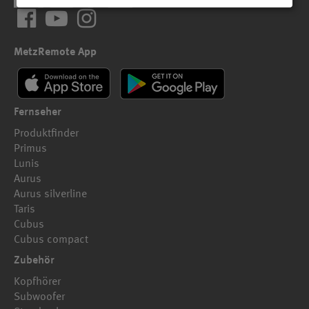
Facebook
YouTube
Instagram
MetzRemote App
Fernseher
Produktfinder
Primus
Lunis
Aurus
Aurus silverline
Taris
Cubus
Cubus compact
Zubehör
Kopfhörer
Subwoofer