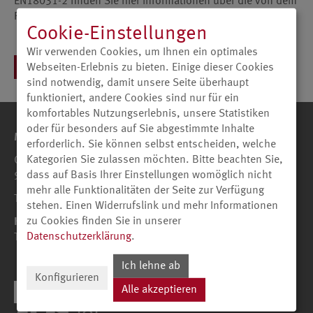
EN18031-2 finden Sie hier Informationen über die von dem
Fernsehgerät verwendeten Internet-Ports.
Cookie-Einstellungen
Wir verwenden Cookies, um Ihnen ein optimales
Geräteserien FA und FB
Webseiten-Erlebnis zu bieten. Einige dieser Cookies
sind notwendig, damit unsere Seite überhaupt
funktioniert, andere Cookies sind nur für ein
komfortables Nutzungserlebnis, unsere Statistiken
oder für besonders auf Sie abgestimmte Inhalte
Metz Consumer Electronics GmbH
erforderlich. Sie können selbst entscheiden, welche
Kategorien Sie zulassen möchten. Bitte beachten Sie,
Ohmstraße 55
dass auf Basis Ihrer Einstellungen womöglich nicht
90513 Zirndorf
mehr alle Funktionalitäten der Seite zur Verfügung
Telefon +49 911-9706-0
stehen. Einen Widerrufslink und mehr Informationen
zu Cookies finden Sie in unserer
Kundenservice
Datenschutzerklärung
.
Telefon +49 911 - 9706-180
Ich lehne ab
Konfigurieren
Alle akzeptieren
Facebook
YouTube
Instagram