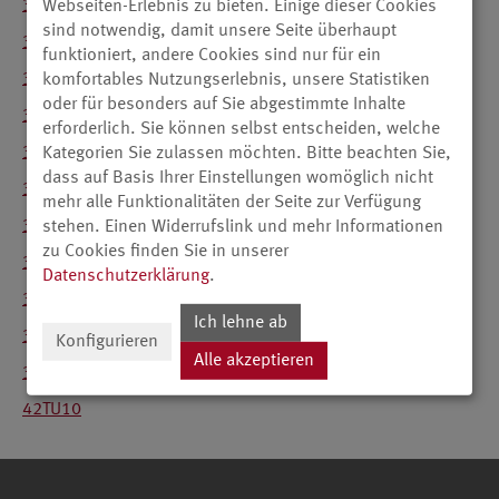
32TT15
Webseiten-Erlebnis zu bieten. Einige dieser Cookies
sind notwendig, damit unsere Seite überhaupt
32TR26
funktioniert, andere Cookies sind nur für ein
32TR27
komfortables Nutzungserlebnis, unsere Statistiken
oder für besonders auf Sie abgestimmte Inhalte
37TU10
erforderlich. Sie können selbst entscheiden, welche
37TU11
Kategorien Sie zulassen möchten. Bitte beachten Sie,
dass auf Basis Ihrer Einstellungen womöglich nicht
37TR14
mehr alle Funktionalitäten der Seite zur Verfügung
37TT14
stehen. Einen Widerrufslink und mehr Informationen
zu Cookies finden Sie in unserer
37TR15
Datenschutzerklärung
.
37TT15
Ich lehne ab
37TR26
Konfigurieren
Alle akzeptieren
37TR27
42TU10