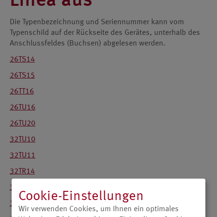
Linea aus
Die Typenbezeichnung und Seriennummer kann vom
Typenschild auf der Rückseite des Gerätes, unterhalb des
Anschlussfeldes (Buchsen) abgelesen werden.
26TS14
26TS15
26TT16
26TU16
26TU20
32TU10
32TU11
32TR14
32TT14
Cookie-Einstellungen
32TR15
Wir verwenden Cookies, um Ihnen ein optimales