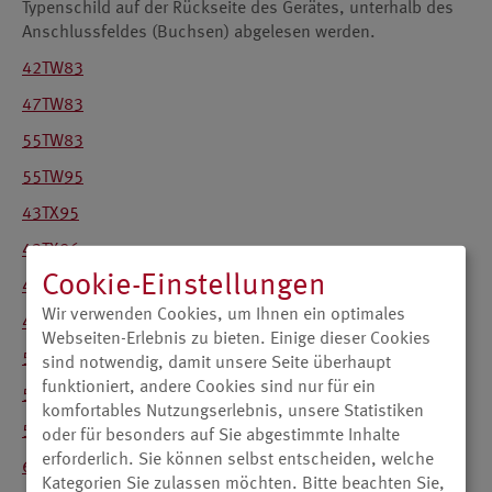
Typenschild auf der Rückseite des Gerätes, unterhalb des
Anschlussfeldes (Buchsen) abgelesen werden.
42TW83
47TW83
55TW83
55TW95
43TX95
43TX96
Cookie-Einstellungen
49TX95
Wir verwenden Cookies, um Ihnen ein optimales
49TX96
Webseiten-Erlebnis zu bieten. Einige dieser Cookies
55TX95
sind notwendig, damit unsere Seite überhaupt
funktioniert, andere Cookies sind nur für ein
55TX96
komfortables Nutzungserlebnis, unsere Statistiken
55TX99
oder für besonders auf Sie abgestimmte Inhalte
erforderlich. Sie können selbst entscheiden, welche
65TX99
Kategorien Sie zulassen möchten. Bitte beachten Sie,