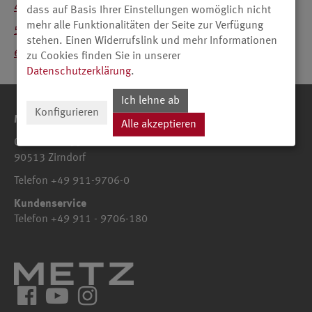
48TY91
dass auf Basis Ihrer Einstellungen womöglich nicht
mehr alle Funktionalitäten der Seite zur Verfügung
55TY91
stehen. Einen Widerrufslink und mehr Informationen
65TY91
zu Cookies finden Sie in unserer
Datenschutzerklärung
.
Ich lehne ab
Konfigurieren
Metz Consumer Electronics GmbH
Alle akzeptieren
Ohmstraße 55
90513 Zirndorf
Telefon +49 911-9706-0
Kundenservice
Telefon +49 911 - 9706-180
Facebook
YouTube
Instagram